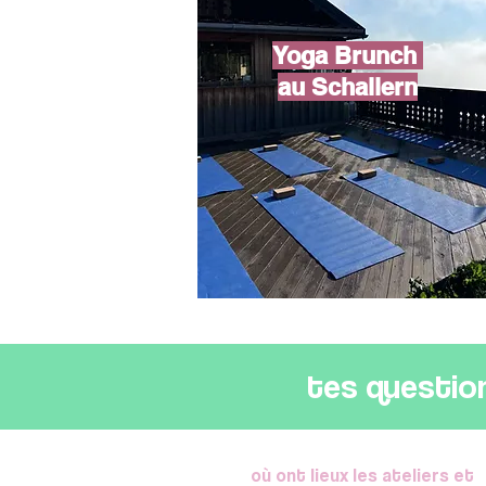
Yoga Brunch
au Schallern
tes question
où ont lieux les ateliers et