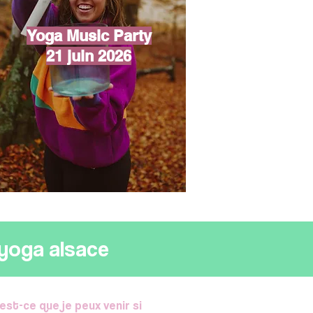
Yoga Music Party
21 juin 2026
 yoga alsace
est-ce que je peux venir si