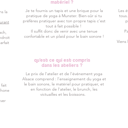
matériel ?
Je te fournis un tapis et une brique pour la
Les é
ns la
pratique de yoga à Munster. Bien-sûr si tu
tous
préfères pratiquer avec ton propre tapis c'est
p
aurant
tout à fait possible !
Il suffit donc de venir avec une tenue
Pa
ach,
confortable et un plaid pour le bain sonore !
ndroit
Viens 
arfait
qu'est ce qui est compris
dans les ateliers ?
Le prix de l'atelier et de l'événement yoga
Alsace comprend : l'enseignement du yoga et
le bain sonore, le matériel pour pratiquer, et
fait
en fonction de l'atelier, le brunch, les
phone
victuailles et les boissons.
rver